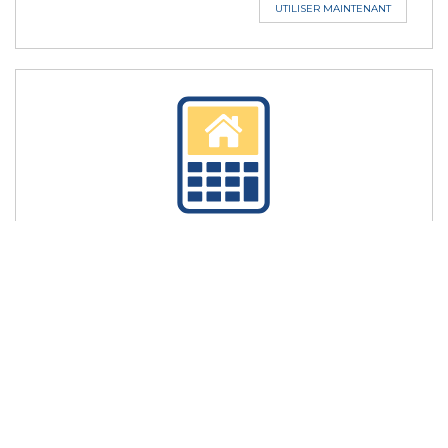
UTILISER MAINTENANT
VERSEMENT AUX DEUX
SEMAINES
Retranchez des années à votre prêt hypothécaire et
économisez des milliers de dollars en effectuant des
versements hypothécaires accélérés aux deux semaines.
UTILISER MAINTENANT