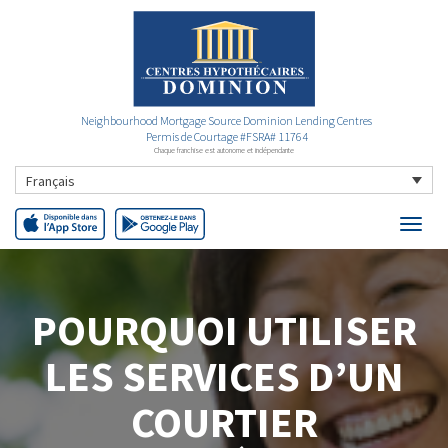
Neighbourhood Mortgage Source Dominion Lending Centres
Permis de Courtage #FSRA# 11764
Chaque franchise est autonome et indépendante
Français
POURQUOI UTILISER
LES SERVICES D’UN
COURTIER